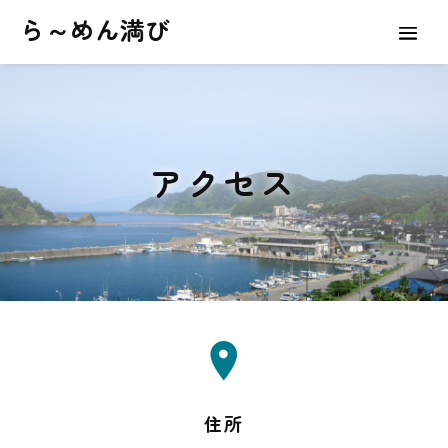
ら～めん満び
アクセス
住所